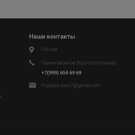
Наши контакты
Россия
Прием звонков (Круглосуточный)
+7(999) 654 69 69
Poppers.xxx07@gmail.com
ю