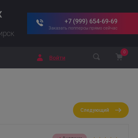
X
+7 (999) 654-69-69
Заказать попперсы прямо сейчас
ирск
0
Войти
Следующий