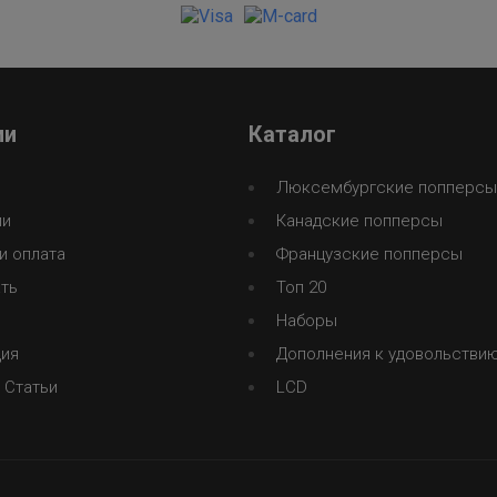
ии
Каталог
Люксембургские попперсы
ии
Канадские попперсы
и оплата
Французские попперсы
ть
Топ 20
Наборы
ция
Дополнения к удовольстви
 Статьи
LCD