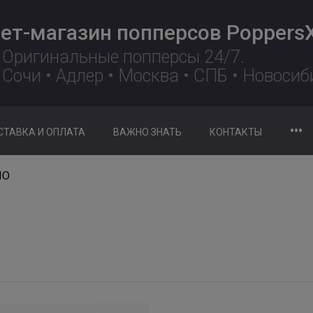
ет-магазин попперсов Poppers
Оригинальные попперсы 24/7.
Сочи • Адлер • Москва • СПБ • Новосиб
•••
СТАВКА И ОПЛАТА
ВАЖНО ЗНАТЬ
КОНТАКТЫ
IO