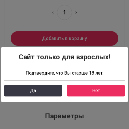
Добавить в корзину
Сайт только для взрослых!
Купить в один клик
Подтвердите, что Вы старше 18 лет.
Да
Нет
Описание
Параметры