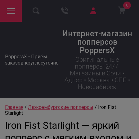
0
Интернет-магазин
попперсов
PoppersX
PoppersX • Приём
Оригинальные
заказов круглосуточно
попперсы 24/7.
Магазины в Сочи •
Адлер • Москва • СПБ •
Новосибирск
Главная
 / 
Люксембургские попперсы
 / 
Iron Fist 
Starlight
Iron Fist Starlight — яркий
попперс с мягким входом и