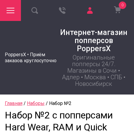
0
Интернет-магазин
попперсов
PoppersX
PoppersX • Приём
Оригинальные
заказов круглосуточно
попперсы 24/7.
Магазины в Сочи •
Адлер • Москва • СПБ •
Новосибирск
Главная
 / 
Наборы
 / 
Набор №2
Набор №2 с попперсами
Hard Wear, RAM и Quick